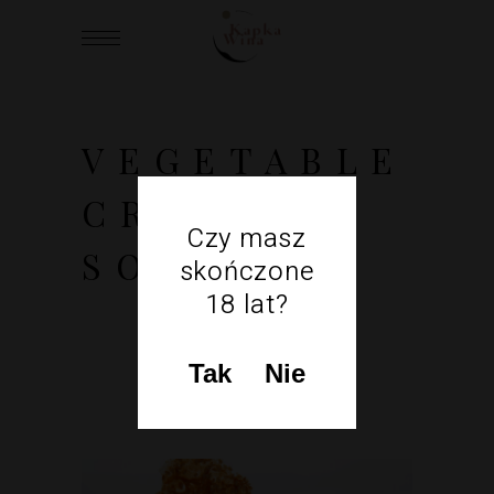
VEGETABLE
CREAM
Czy masz
SOUP
skończone
18 lat?
Tak
Nie