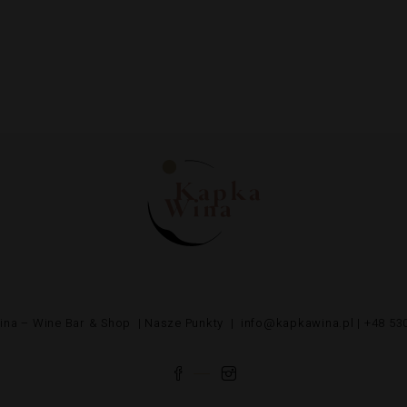
ina – Wine Bar & Shop |
Nasze Punkty
|
info@kapkawina.pl
| +48 53