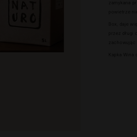
zamykana pr
powietrze ni
Box, daje w
przez długi 
zachowując 
Kapka Wina o