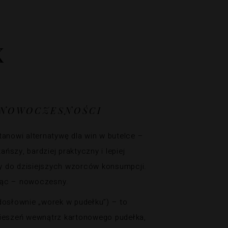
X
NOWOCZESNOŚCI
tanowi alternatywę dla win w butelce –
 tańszy, bardziej praktyczny i lepiej
 do dzisiejszych wzorców konsumpcji.
ąc – nowoczesny.
dosłownie „worek w pudełku”) – to
kieszeń wewnątrz kartonowego pudełka,