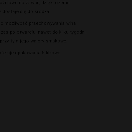
óżniowo na zawór, dzięki czemu
e dostaje się do środka.
ięc możliwość przechowywania wina
czas po otwarciu, nawet do kilku tygodni,
przy tym jego walory smakowe.
feruje opakowania 5-litrowe.