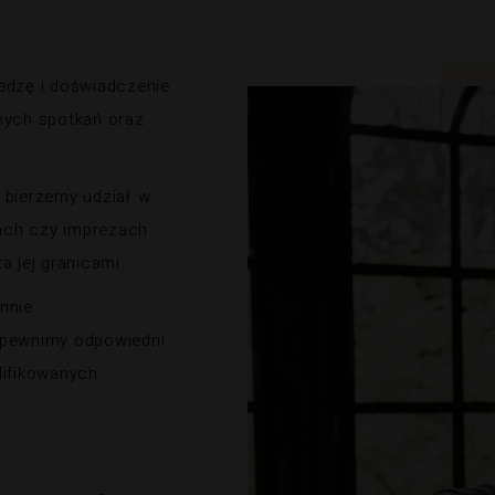
edzę i doświadczenie
nych spotkań oraz
.
 bierzemy udział w
lach czy imprezach
a jej granicami.
nnie
apewnimy odpowiedni
lifikowanych