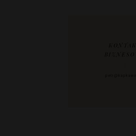
KONTA
BIZNES
petr@kapkawin