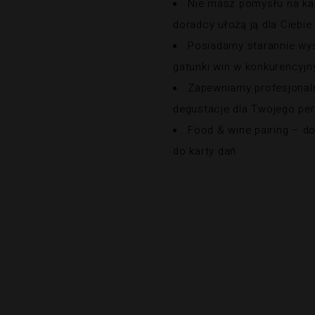
Nie masz pomysłu na kar
doradcy ułożą ją dla Ciebie
Posiadamy starannie wy
gatunki win w konkurencyj
Zapewniamy profesjonaln
degustacje dla Twojego pe
Food & wine pairing – d
do karty dań