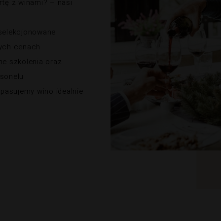
tę z winami? – nasi
selekcjonowane
nych cenach
e szkolenia oraz
rsonelu
opasujemy wino idealnie