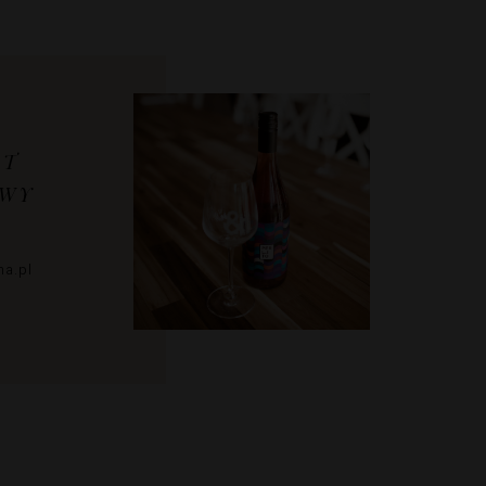
KT
OWY
a.pl