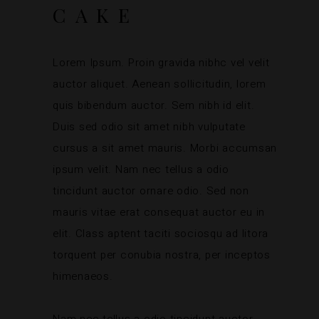
CAKE
Lorem Ipsum. Proin gravida nibhc vel velit
auctor aliquet. Aenean sollicitudin, lorem
quis bibendum auctor. Sem nibh id elit.
Duis sed odio sit amet nibh vulputate
cursus a sit amet mauris. Morbi accumsan
ipsum velit. Nam nec tellus a odio
tincidunt auctor ornare odio. Sed non
mauris vitae erat consequat auctor eu in
elit. Class aptent taciti sociosqu ad litora
torquent per conubia nostra, per inceptos
himenaeos.
Nam nec tellus a odio tincidunt auctor